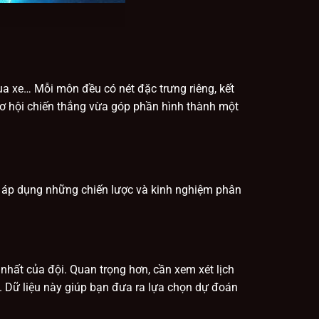
a xe… Mỗi môn đều có nét đặc trưng riêng, kết
cơ hội chiến thắng vừa góp phần hình thành một
ệc áp dụng những chiến lược và kinh nghiệm phân
nhất của đội. Quan trọng hơn, cần xem xét lịch
ó. Dữ liệu này giúp bạn đưa ra lựa chọn dự đoán