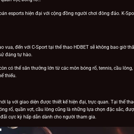
oán esports hiện đại với cộng đồng người chơi đông đảo. K-Spo
 vua, đến với C-Sport tại thể thao HDBET sẽ không bao giờ thất
sử đáng tự hào.
n có thể săn thưởng lớn từ các môn bóng rổ, tennis, cầu lông,
ể thiếu.
 lạ với giao diện được thiết kế hiện đại, trực quan. Tại thể t
óng rổ, quần vợt, cầu lông cũng là những lựa chọn đặc sắc, được
u đãi cực kỳ hấp dẫn dành cho người tham gia.