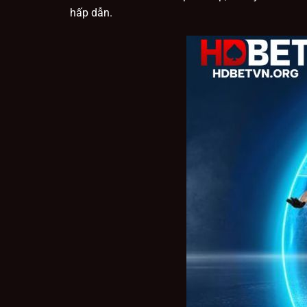
hấp dẫn.