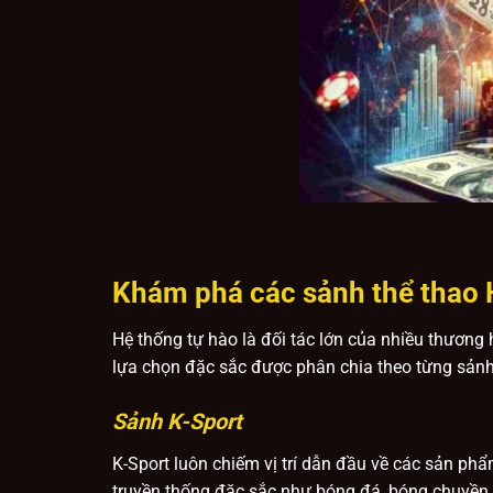
Khám phá các sảnh thể thao
Hệ thống tự hào là đối tác lớn của nhiều thương 
lựa chọn đặc sắc được phân chia theo từng sảnh
Sảnh K-Sport
K-Sport luôn chiếm vị trí dẫn đầu về các sản ph
truyền thống đặc sắc như bóng đá, bóng chuyền,