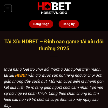
Bỏ
qua
nội
dung
Đăng Nhập
Đăng Ký
Tài Xỉu HDBET – Đỉnh cao game tài xỉu đổi
thưởng 2025
Giữa hàng loạt trò chơi đổi thưởng đang phát triển mạnh,
tài xỉu
HDBET
vẫn giữ được sức hút riêng nhờ lối chơi đơn
giản nhưng đầy cuốn hút. Mỗi ván cược diễn ra nhanh gọn,
kết quả hiển thị rõ ràng giúp người chơi cảm nhận trọn vẹn
sự hồi hộp và phấn khích. Cùng theo chân chúng tôi tìm
hiểu sâu hơn về trò chơi cá cược đỉnh cao này ngay sau
đây.