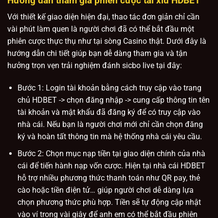
Hướng dẫn tham gia phiên cược tài xỉu HDBET
Với thiết kế giao diện hiện đại, thao tác đơn giản chỉ cần
vài phút làm quen là người chơi đã có thể bắt đầu một
phiên cược thực thụ như tại sòng Casino thật. Dưới đây là
hướng dẫn chi tiết giúp bạn dễ dàng tham gia và tận
hưởng trọn vẹn trải nghiệm đánh sicbo live tại đây:
Bước 1: Login tài khoản bằng cách truy cập vào trang
chủ HDBET -> chọn đăng nhập -> cung cấp thông tin tên
tài khoản và mật khẩu đã đăng ký để có truy cập vào
nhà cái. Nếu bạn là người chơi mới chỉ cần chọn đăng
ký và hoàn tất thông tin mà hệ thống nhà cái yêu cầu.
Bước 2: Chọn mục nạp tiền tại giao diện chính của nhà
cái để tiến hành nạp vốn cược. Hiện tại nhà cái HDBET
hỗ trợ nhiều phương thức thanh toán như QR pay, thẻ
cào hoặc tiền điện tử… giúp người chơi dễ dàng lựa
chọn phương thức phù hợp. Tiền sẽ tự động cập nhật
vào ví trong vài giây để anh em có thể bắt đầu phiên