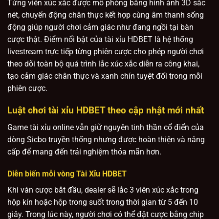
Từng viên xúc xắc được mô phỏng bằng hình ảnh 3D sắc
nét, chuyển động chân thực kết hợp cùng âm thanh sống
động giúp người chơi cảm giác như đang ngồi tại bàn
cược thật. Điểm nổi bật của tài xỉu HDBET là hệ thống
livestream trực tiếp từng phiên cược cho phép người chơi
theo dõi toàn bộ quá trình lắc xúc xắc diễn ra công khai,
tạo cảm giác chân thực và xanh chín tuyệt đối trong mỗi
phiên cược.
Luật chơi tài xỉu HDBET theo cập nhật mới nhất
Game tài xỉu online vẫn giữ nguyên tinh thần cổ điển của
dòng Sicbo truyền thống nhưng được hoàn thiện và nâng
cấp để mang đến trải nghiệm thỏa mãn hơn.
Diễn biến mỗi vòng Tài Xỉu HDBET
Khi ván cược bắt đầu, dealer sẽ lắc 3 viên xúc xắc trong
hộp kín hoặc hộp trong suốt trong thời gian từ 5 đến 10
giây. Trong lúc này, người chơi có thể đặt cược bằng chip