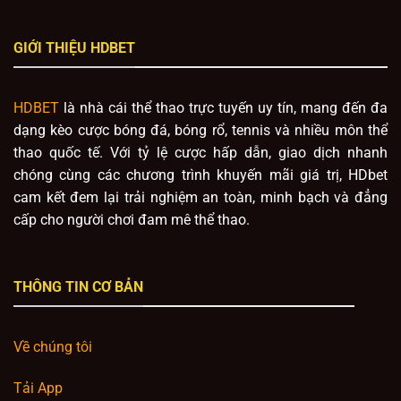
GIỚI THIỆU HDBET
HDBET
là nhà cái thể thao trực tuyến uy tín, mang đến đa
dạng kèo cược bóng đá, bóng rổ, tennis và nhiều môn thể
thao quốc tế. Với tỷ lệ cược hấp dẫn, giao dịch nhanh
chóng cùng các chương trình khuyến mãi giá trị, HDbet
cam kết đem lại trải nghiệm an toàn, minh bạch và đẳng
cấp cho người chơi đam mê thể thao.
THÔNG TIN CƠ BẢN
Về chúng tôi
Tải App