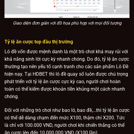
Giao diện đơn giản với đồ họa phù hợp với mọi đối tượng
Tỷ lệ ăn cược top đầu thị trường
Lô đề vốn được mệnh danh là một trò chơi khá may rủi với
khả năng sinh lời cực kỳ nhanh chóng. Do đó, tỷ lệ ăn cược
thường tạo nên yếu tố cạnh tranh cho các sản phẩm Lô Đề
hiện nay. Tại HDBET thì lô đề quay số luôn được chú trọng
phát triển với tỷ lệ ăn cược cực kỳ cao, người chơi hoàn
toàn có thể kiếm được khoản tiền khủng một cách nhanh
chóng.
Đối với những trò chơi như bao lô, bao đề,…thì tỷ lệ ăn cược
có thể dễ dàng chạm đến mức X100, thậm chí X200. Tức
là chỉ với 100.000 VND, người chơi khi chiến thắng có thể
ăn cược lên đến 10.000.000 VND (X100 lần).