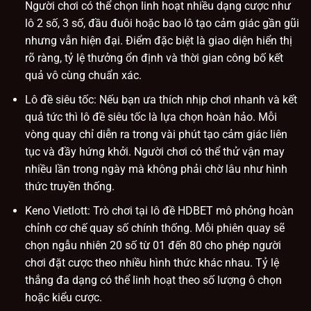
Người chơi có thể chọn linh hoạt nhiều dạng cược như
lô 2 số, 3 số, đầu đuôi hoặc bao lô tạo cảm giác gần gũi
nhưng vẫn hiện đại. Điểm đặc biệt là giao diện hiển thị
rõ ràng, tỷ lệ thưởng ổn định và thời gian công bố kết
quả vô cùng chuẩn xác.
Lô đề siêu tốc: Nếu bạn ưa thích nhịp chơi nhanh và kết
quả tức thì lô đề siêu tốc là lựa chọn hoàn hảo. Mỗi
vòng quay chỉ diễn ra trong vài phút tạo cảm giác liên
tục và đầy hứng khởi. Người chơi có thể thử vận may
nhiều lần trong ngày mà không phải chờ lâu như hình
thức truyền thống.
Keno Vietlott: Trò chơi tại lô đề HDBET mô phỏng hoàn
chỉnh cơ chế quay số chính thống. Mỗi phiên quay sẽ
chọn ngẫu nhiên 20 số từ 01 đến 80 cho phép người
chơi đặt cược theo nhiều hình thức khác nhau. Tỷ lệ
thắng đa dạng có thể linh hoạt theo số lượng ô chọn
hoặc kiểu cược.