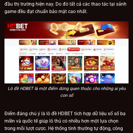
đầu thị trường hiện nay. Do đó tất cả các thao tác tại sảnh
game đều đạt chuẩn bảo mật cao nhất.
Lô đề HDBET là một điểm dừng quen thuộc cho những ai yêu
con số
Điểm đáng chú ý là lô đề HDBET tích hợp dữ liệu xổ số ba
miền và quốc tế giúp lô thủ có nhiều hơn một lựa chọn
trong mỗi lượt cược. Hệ thống tính thưởng tự động, công