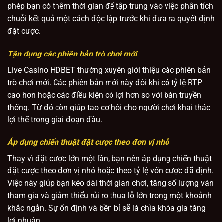
phép bạn có thêm thời gian để tập trung vào việc phân tích
chuỗi kết quả một cách độc lập trước khi đưa ra quyết định
đặt cược.
Tận dụng các phiên bản trò chơi mới
Live Casino HDBET thường xuyên giới thiệu các phiên bản
trò chơi mới. Các phiên bản mới này đôi khi có tỷ lệ RTP
cao hơn hoặc các điều kiện có lợi hơn so với bàn truyền
thống. Từ đó còn giúp tạo cơ hội cho người chơi khai thác
lợi thế trong giai đoạn đầu.
Áp dụng chiến thuật đặt cược theo đơn vị nhỏ
Thay vì đặt cược lớn một lần, bạn nên áp dụng chiến thuật
đặt cược theo đơn vị nhỏ hoặc theo tỷ lệ vốn cược đã định.
Việc này giúp bạn kéo dài thời gian chơi, tăng số lượng ván
tham gia và giảm thiểu rủi ro thua lỗ lớn trong một khoảnh
khắc ngắn. Sự ổn định và bền bỉ sẽ là chìa khóa gia tăng
lợi nhuận.