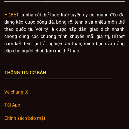
HDBET
là nhà cái thể thao trực tuyến uy tín, mang đến đa
dạng kèo cược bóng đá, bóng rổ, tennis và nhiều môn thể
thao quốc tế. Với tỷ lệ cược hấp dẫn, giao dịch nhanh
chóng cùng các chương trình khuyến mãi giá trị, HDbet
cam kết đem lại trải nghiệm an toàn, minh bạch và đẳng
cấp cho người chơi đam mê thể thao.
THÔNG TIN CƠ BẢN
Về chúng tôi
Tải App
Chính sách bảo mật