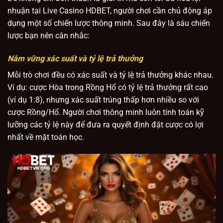
nhuận tại Live Casino HDBET, người chơi cần chủ động áp
dụng một số chiến lược thông minh. Sau đây là sáu chiến
lược bạn nên cân nhắc:
Nắm vững xác suất và tỷ lệ trả thưởng
Mỗi trò chơi đều có xác suất và tỷ lệ trả thưởng khác nhau.
Ví dụ: cược Hòa trong Rồng Hổ có tỷ lệ trả thưởng rất cao
(ví dụ 1:8), nhưng xác suất trúng thấp hơn nhiều so với
cược Rồng/Hổ. Người chơi thông minh luôn tính toán kỹ
lưỡng các tỷ lệ này để đưa ra quyết định đặt cược có lợi
nhất về mặt toán học.