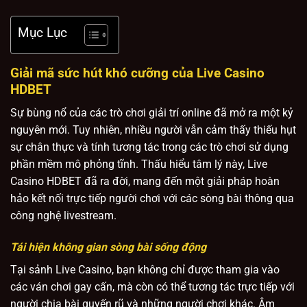
Mục Lục
Giải mã sức hút khó cưỡng của Live Casino
HDBET
Sự bùng nổ của các trò chơi giải trí online đã mở ra một kỷ
nguyên mới. Tuy nhiên, nhiều người vẫn cảm thấy thiếu hụt
sự chân thực và tính tương tác trong các trò chơi sử dụng
phần mềm mô phỏng tĩnh. Thấu hiểu tâm lý này, Live
Casino HDBET đã ra đời, mang đến một giải pháp hoàn
hảo kết nối trực tiếp người chơi với các sòng bài thông qua
công nghệ livestream.
Tái hiện không gian sòng bài sống động
Tại sảnh Live Casino, bạn không chỉ được tham gia vào
các ván chơi gay cấn, mà còn có thể tương tác trực tiếp với
người chia bài quyến rũ và những người chơi khác. Âm