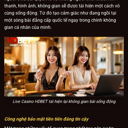
thanh, hình ảnh, không gian sẽ được tái hiện một cách vô
cùng sống động. Từ đó tạo cảm giác như đang ngồi tại
một sòng bài đẳng cấp quốc tế ngay trong chính không
gian cá nhân của mình.
Live Casino HDBET tái hiện lại không gian bài sống động
Công nghệ bảo mật tiên tiến đáng tin cậy